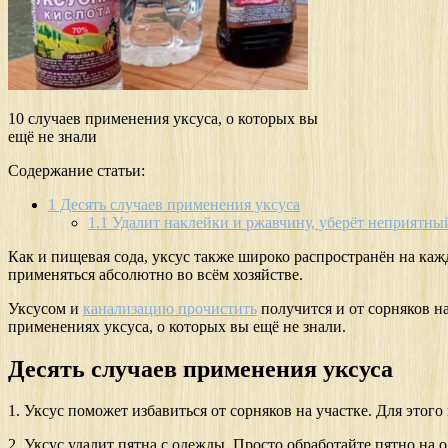
10 случаев применения уксуса, о которых вы
ещё не знали
Содержание статьи:
1
Десять случаев применения уксуса
1.1
Удалит наклейки и ржавчину, уберёт неприятны
Как и пищевая сода, уксус также широко распространён на кажд
применяться абсолютно во всём хозяйстве.
Уксусом и
канализацию прочистить
получится и от сорняков н
применениях уксуса, о которых вы ещё не знали.
Десять случаев применения уксуса
1. Уксус поможет избавиться от сорняков на участке. Для этог
2. Уксус удалит пятна с одежды. Просто обработайте пятно на о