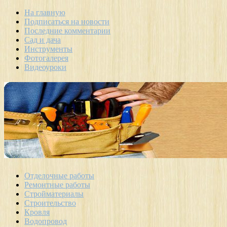
На главную
Подписаться на новости
Последние комментарии
Сад и дача
Инструменты
Фотогалерея
Видеоуроки
Отделочные работы
Ремонтные работы
Стройматериалы
Строительство
Кровля
Водопровод