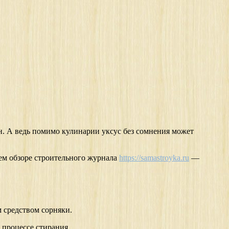
ен. А ведь помимо кулинарии уксус без сомнения может
нем обзоре строительного журнала
https://samastroyka.ru
—
м средством сорняки.
в процессе стирания.