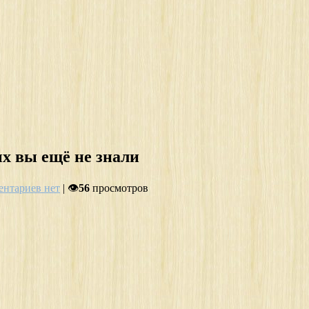
ых вы ещё не знали
нтариев нет
| 👁
56
просмотров