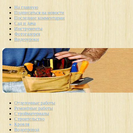
На главную
Подписаться на новости
Последние комментарии
Сад и дача
Инструменты
Фотогалерея
Видеоуроки
Отделочные работы
Ремонтные работы
Стройматериалы
Строительство
Кровля
Водопровод