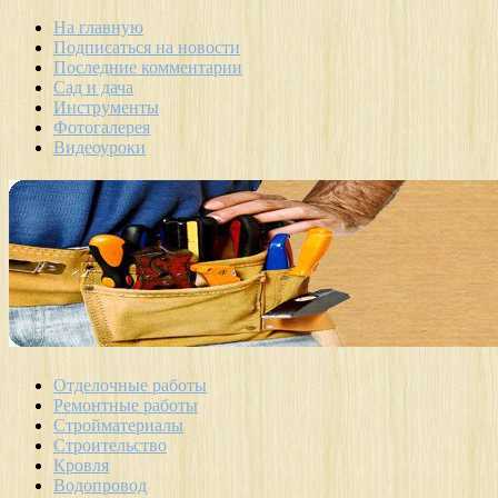
На главную
Подписаться на новости
Последние комментарии
Сад и дача
Инструменты
Фотогалерея
Видеоуроки
Отделочные работы
Ремонтные работы
Стройматериалы
Строительство
Кровля
Водопровод