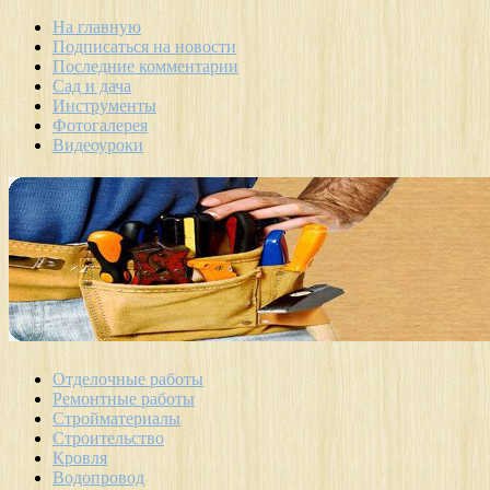
На главную
Подписаться на новости
Последние комментарии
Сад и дача
Инструменты
Фотогалерея
Видеоуроки
Отделочные работы
Ремонтные работы
Стройматериалы
Строительство
Кровля
Водопровод