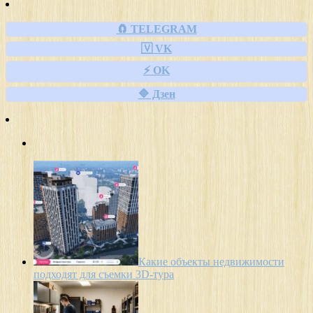
🧲 TELEGRAM
🇻 VK
⚡ OK
🔷 Дзен
Какие объекты недвижимости
подходят для съемки 3D-тура