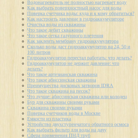
Водонагреватель не полностью нагревает воду
Как выбрать поверхностный насос для воды
Поверка счетчика воды: куда и к кому обратиться?
Как настроить давление в гидроаккумуляторе
Очистка воды из скважины
Что такое дебит скважины
Что такое сетка галунного плетения
Как заклеить мембрану гидроаккумулятора
Сколько воды даст гидроаккумулятор на 24, 50 и
100 литров
Гидроаккумулятор перестал работать: что делать?
Гидроаккумулятор не держит давление: что
делать?
Что такое артезианская скважина
Что такое абиссинская скважина
Преимущества дисковых затворов IDRA
Что такое скважина на песок?
Что лучше: абиссинская скважина или колодец
Бур для скважины своими руками
Скважина своими руками
Поверка счетчиков воды в Москве
Емкости из пластика
Устройство двухступенчатого обратного осмоса
Как выбрать фильтр для воды на дачу
Сфера применения ПНД труб