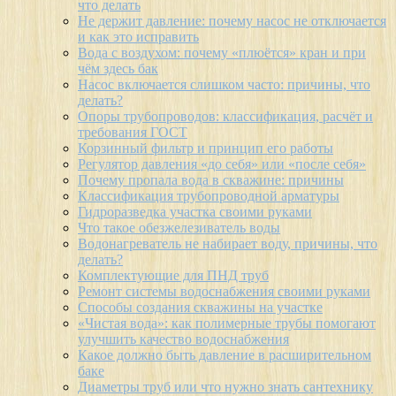
что делать
Не держит давление: почему насос не отключается
и как это исправить
Вода с воздухом: почему «плюётся» кран и при
чём здесь бак
Насос включается слишком часто: причины, что
делать?
Опоры трубопроводов: классификация, расчёт и
требования ГОСТ
Корзинный фильтр и принцип его работы
Регулятор давления «до себя» или «после себя»
Почему пропала вода в скважине: причины
Классификация трубопроводной арматуры
Гидроразведка участка своими руками
Что такое обезжелезиватель воды
Водонагреватель не набирает воду, причины, что
делать?
Комплектующие для ПНД труб
Ремонт системы водоснабжения своими руками
Способы создания скважины на участке
«Чистая вода»: как полимерные трубы помогают
улучшить качество водоснабжения
Какое должно быть давление в расширительном
баке
Диаметры труб или что нужно знать сантехнику