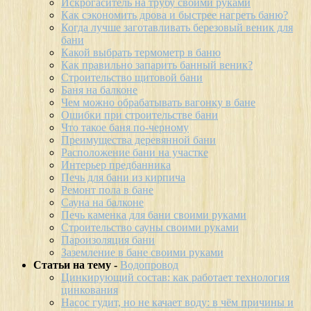
Искрогаситель на трубу своими руками
Как сэкономить дрова и быстрее нагреть баню?
Когда лучше заготавливать березовый веник для
бани
Какой выбрать термометр в баню
Как правильно запарить банный веник?
Строительство щитовой бани
Баня на балконе
Чем можно обрабатывать вагонку в бане
Ошибки при строительстве бани
Что такое баня по-черному
Преимущества деревянной бани
Расположение бани на участке
Интерьер предбанника
Печь для бани из кирпича
Ремонт пола в бане
Сауна на балконе
Печь каменка для бани своими руками
Строительство сауны своими руками
Пароизоляция бани
Заземление в бане своими руками
Статьи на тему -
Водопровод
Цинкирующий состав: как работает технология
цинкования
Насос гудит, но не качает воду: в чём причины и