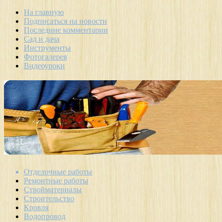
На главную
Подписаться на новости
Последние комментарии
Сад и дача
Инструменты
Фотогалерея
Видеоуроки
Отделочные работы
Ремонтные работы
Стройматериалы
Строительство
Кровля
Водопровод