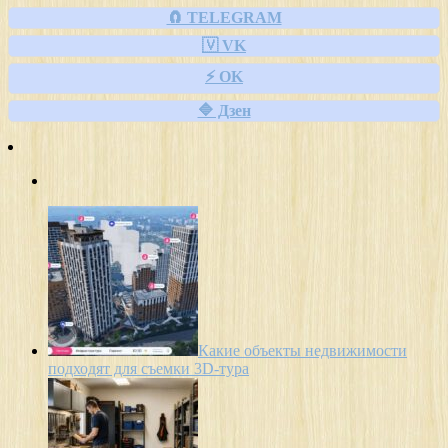
🧲 TELEGRAM
🇻 VK
⚡ OK
🔷 Дзен
Какие объекты недвижимости
подходят для съемки 3D-тура