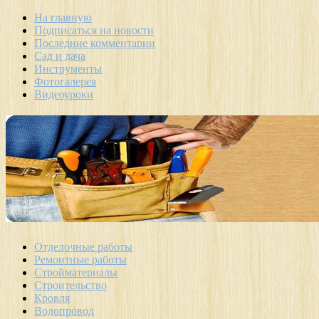
На главную
Подписаться на новости
Последние комментарии
Сад и дача
Инструменты
Фотогалерея
Видеоуроки
Отделочные работы
Ремонтные работы
Стройматериалы
Строительство
Кровля
Водопровод