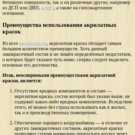
бетонную поверхность, так и на различные другие, например
из ДСП или ДВП,
асбест
, а также на гипсокартонное
основание.
Преимущества использования акрилатных
красок
Из всех
видов красок
, акрилатная краска обладает самым
большим количеством преимуществ. Хоть данный
лакокрасочный состав и не лишён определённых недостатков,
о которых будет сказано чуть ниже, сперва следует выделить
основные его достоинства.
Итак, неоспоримыми преимуществами акрилатной
краски, является:
Отсутствие вредных компонентов в составе —
акрилатная краска, состав которой был указан выше, не
содержит каких-либо вредных компонентов. Вследствие
этого, её можно без страха использовать как в жилых,
так и в производственных помещениях.
Обеспечение хорошего воздухообмена — в отличие от
других лакокрасочных составов, акрилатные краски
позволяют стенам нормально пропускать воздух через