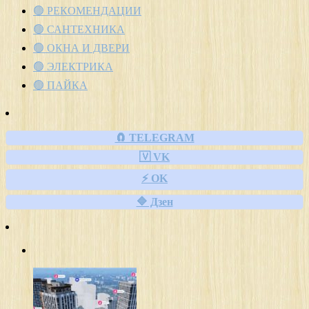
🟢 РЕКОМЕНДАЦИИ
🟢 САНТЕХНИКА
🟢 ОКНА И ДВЕРИ
🟢 ЭЛЕКТРИКА
🟢 ПАЙКА
🧲 TELEGRAM
🇻 VK
⚡ OK
🔷 Дзен