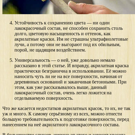
Устойчивость к сохранению цвета — ни один
лакокрасочный состав, не способен сохранить столь
долго, цветовую насыщенность и оттенок, как
акрилатные краски. Им не страшны ультрафиолетовые
лучи, а потому они не выгорают под их обильным,
порой, не щадящим воздействием.
Универсальность — о ней, уже довольно немало
рассказано в этой статье. И вправду, акрилатная краска
практически безгранична в использовании. Её можно
наносить чуть ли не на все поверхности, начиная от
деревянных оснований и заканчивая бетонными. При
этом, как уже рассказывалось выше, данный
лакокрасочный состав, очень легко ложится на
отделываемую поверхность.
Что же касается недостатков акрилатных красок, то их, не так
уж и много. К самому серьёзному из всех, можно отнести
большую требовательность к подготовке поверхности, перед
нанесением на неё акрилатного лакокрасочного состава.
В большинстве случаев, именно от этого и зависит красота,