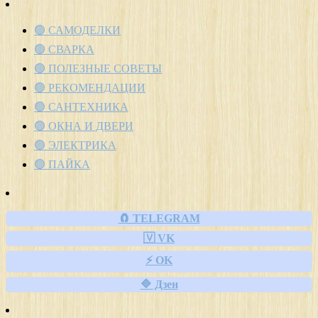
🟢 САМОДЕЛКИ
🟢 СВАРКА
🟢 ПОЛЕЗНЫЕ СОВЕТЫ
🟢 РЕКОМЕНДАЦИИ
🟢 САНТЕХНИКА
🟢 ОКНА И ДВЕРИ
🟢 ЭЛЕКТРИКА
🟢 ПАЙКА
🧲 TELEGRAM
🇻 VK
⚡ OK
🔷 Дзен