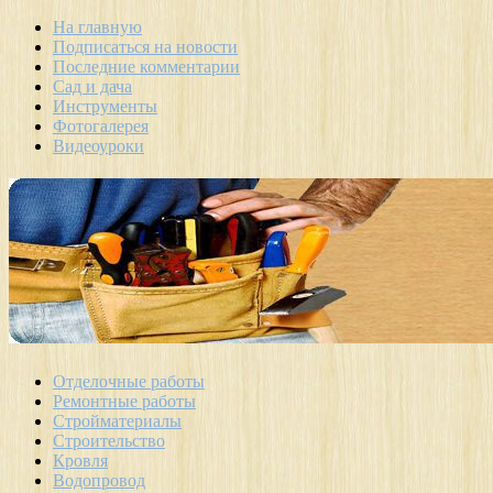
На главную
Подписаться на новости
Последние комментарии
Сад и дача
Инструменты
Фотогалерея
Видеоуроки
Отделочные работы
Ремонтные работы
Стройматериалы
Строительство
Кровля
Водопровод