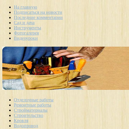
На главную
Подписаться на новости
Последние комментарии
Сад и дача
Инструменты
Фотогалерея
Видеоуроки
Отделочные работы
Ремонтные работы
Стройматериалы
Строительство
Кровля
Водопровод