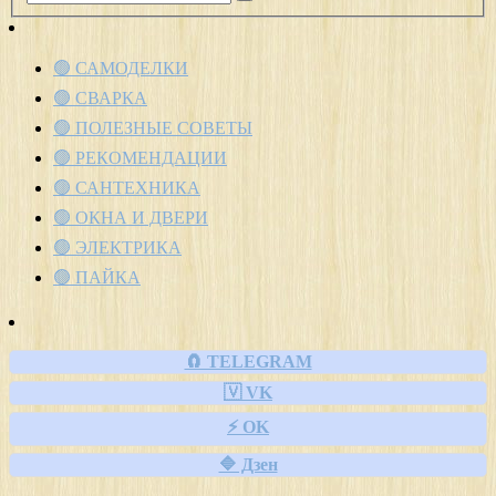
🟢 САМОДЕЛКИ
🟢 СВАРКА
🟢 ПОЛЕЗНЫЕ СОВЕТЫ
🟢 РЕКОМЕНДАЦИИ
🟢 САНТЕХНИКА
🟢 ОКНА И ДВЕРИ
🟢 ЭЛЕКТРИКА
🟢 ПАЙКА
🧲 TELEGRAM
🇻 VK
⚡ OK
🔷 Дзен