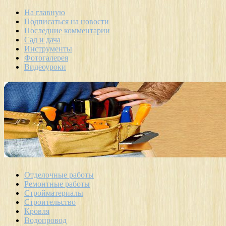
На главную
Подписаться на новости
Последние комментарии
Сад и дача
Инструменты
Фотогалерея
Видеоуроки
Отделочные работы
Ремонтные работы
Стройматериалы
Строительство
Кровля
Водопровод