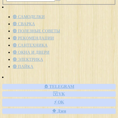
🟢 САМОДЕЛКИ
🟢 СВАРКА
🟢 ПОЛЕЗНЫЕ СОВЕТЫ
🟢 РЕКОМЕНДАЦИИ
🟢 САНТЕХНИКА
🟢 ОКНА И ДВЕРИ
🟢 ЭЛЕКТРИКА
🟢 ПАЙКА
🧲 TELEGRAM
🇻 VK
⚡ OK
🔷 Дзен