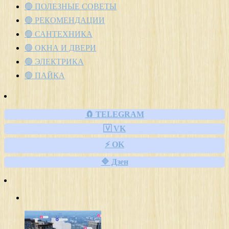
🟢 ПОЛЕЗНЫЕ СОВЕТЫ
🟢 РЕКОМЕНДАЦИИ
🟢 САНТЕХНИКА
🟢 ОКНА И ДВЕРИ
🟢 ЭЛЕКТРИКА
🟢 ПАЙКА
🧲 TELEGRAM
🇻 VK
⚡ OK
🔷 Дзен