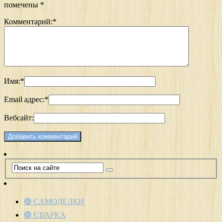
помечены
*
Комментарий:
*
Имя:
*
Email адрес:
*
Вебсайт:
🟢 САМОДЕЛКИ
🟢 СВАРКА