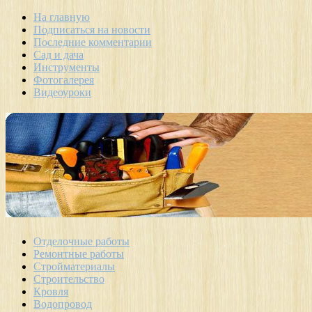
На главную
Подписаться на новости
Последние комментарии
Сад и дача
Инструменты
Фотогалерея
Видеоуроки
Отделочные работы
Ремонтные работы
Стройматериалы
Строительство
Кровля
Водопровод