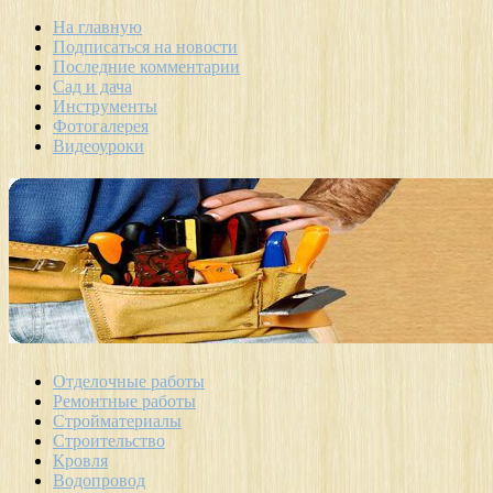
На главную
Подписаться на новости
Последние комментарии
Сад и дача
Инструменты
Фотогалерея
Видеоуроки
Отделочные работы
Ремонтные работы
Стройматериалы
Строительство
Кровля
Водопровод