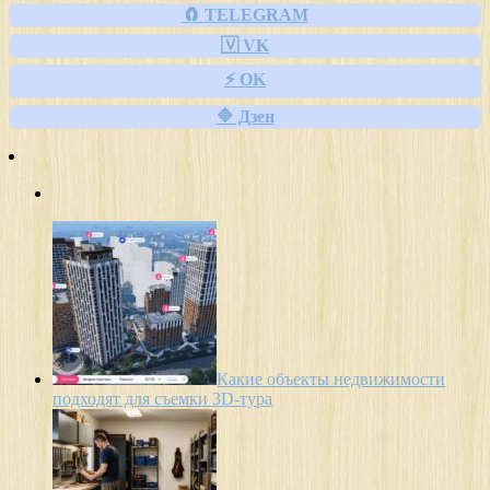
🧲 TELEGRAM
🇻 VK
⚡ OK
🔷 Дзен
Какие объекты недвижимости
подходят для съемки 3D-тура