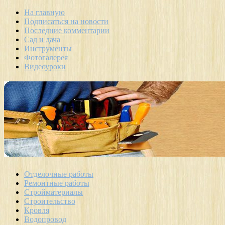
На главную
Подписаться на новости
Последние комментарии
Сад и дача
Инструменты
Фотогалерея
Видеоуроки
Отделочные работы
Ремонтные работы
Стройматериалы
Строительство
Кровля
Водопровод