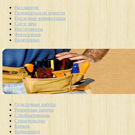
На главную
Подписаться на новости
Последние комментарии
Сад и дача
Инструменты
Фотогалерея
Видеоуроки
Отделочные работы
Ремонтные работы
Стройматериалы
Строительство
Кровля
Водопровод