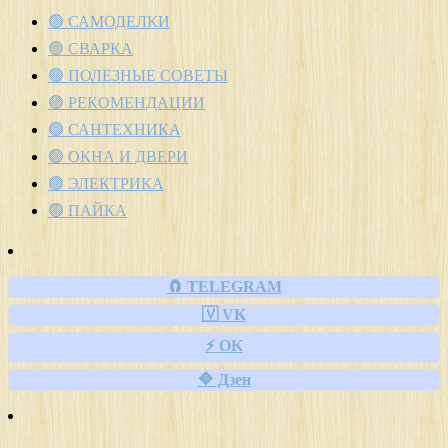
🟢 САМОДЕЛКИ
🟢 СВАРКА
🟢 ПОЛЕЗНЫЕ СОВЕТЫ
🟢 РЕКОМЕНДАЦИИ
🟢 САНТЕХНИКА
🟢 ОКНА И ДВЕРИ
🟢 ЭЛЕКТРИКА
🟢 ПАЙКА
🧲 TELEGRAM
🇻 VK
⚡ OK
🔷 Дзен