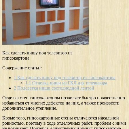
Как сделать нишу под телевизор из
гипсокартона
Содержание статьи:
1
Как сделать нишу под телевизор из гипсокартона
1.1
Отделка ниши из ГКЛ для телевизора
2
Подсветка ниши светодиодной лентой
Отделка стен гипсокартоном позволяет быстро и качественно
избавиться от многих дефектов на них, а также произвести
дополнительное утепление.
Кроме того, гипсокартонные стены отличаются идеальной
ровностью, поэтому в ходе отделочных работ, проблем с ними
не возникает. Пожалуй, единственный минус гипсокартона,