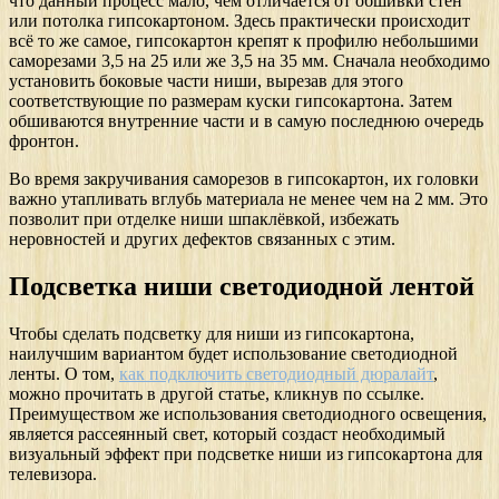
что данный процесс мало, чем отличается от обшивки стен
или потолка гипсокартоном. Здесь практически происходит
всё то же самое, гипсокартон крепят к профилю небольшими
саморезами 3,5 на 25 или же 3,5 на 35 мм. Сначала необходимо
установить боковые части ниши, вырезав для этого
соответствующие по размерам куски гипсокартона. Затем
обшиваются внутренние части и в самую последнюю очередь
фронтон.
Во время закручивания саморезов в гипсокартон, их головки
важно утапливать вглубь материала не менее чем на 2 мм. Это
позволит при отделке ниши шпаклёвкой, избежать
неровностей и других дефектов связанных с этим.
Подсветка ниши светодиодной лентой
Чтобы сделать подсветку для ниши из гипсокартона,
наилучшим вариантом будет использование светодиодной
ленты. О том,
как подключить светодиодный дюралайт
,
можно прочитать в другой статье, кликнув по ссылке.
Преимуществом же использования светодиодного освещения,
является рассеянный свет, который создаст необходимый
визуальный эффект при подсветке ниши из гипсокартона для
телевизора.