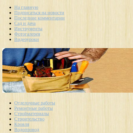
На главную
Подписаться на новости
Последние комментарии
Сад и дача
Инструменты
Фотогалерея
Видеоуроки
Отделочные работы
Ремонтные работы
Стройматериалы
Строительство
Кровля
Водопровод