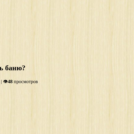
ть баню?
| 👁
48
просмотров