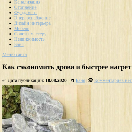
Канализация
Отопление
Фундамент
Энергоснабжение
Дизайн интерьера
Мебель
Советы мастеру
Недвижимость
Баня
Меню сайта
Как сэкономить дрова и быстрее нагре
✅ Дата публикации:
18.08.2020
| 📒
Баня
| 🕵
Комментариев нет