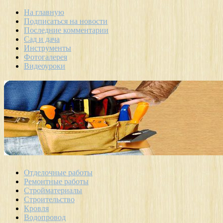
На главную
Подписаться на новости
Последние комментарии
Сад и дача
Инструменты
Фотогалерея
Видеоуроки
Отделочные работы
Ремонтные работы
Стройматериалы
Строительство
Кровля
Водопровод