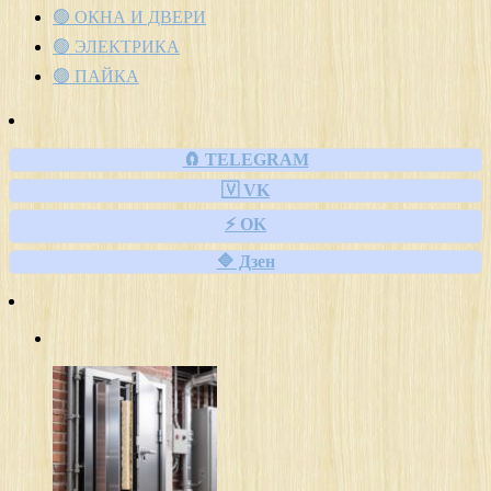
🟢 ОКНА И ДВЕРИ
🟢 ЭЛЕКТРИКА
🟢 ПАЙКА
🧲 TELEGRAM
🇻 VK
⚡ OK
🔷 Дзен