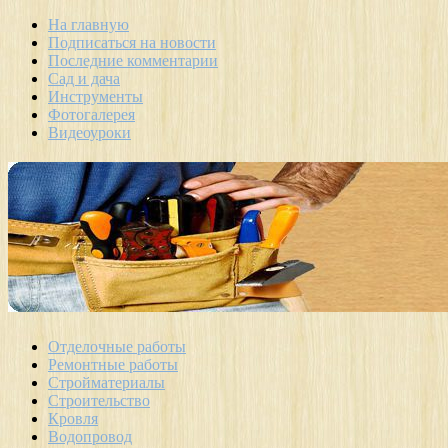
На главную
Подписаться на новости
Последние комментарии
Сад и дача
Инструменты
Фотогалерея
Видеоуроки
Отделочные работы
Ремонтные работы
Стройматериалы
Строительство
Кровля
Водопровод