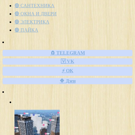
🟢 САНТЕХНИКА
🟢 ОКНА И ДВЕРИ
🟢 ЭЛЕКТРИКА
🟢 ПАЙКА
🧲 TELEGRAM
🇻 VK
⚡ OK
🔷 Дзен