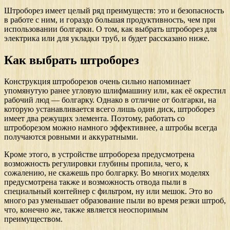
Штроборез имеет целый ряд преимуществ: это и безопасность
в работе с ним, и гораздо большая продуктивность, чем при
использовании болгарки. О том, как выбрать штроборез для
электрика или для укладки труб, и будет рассказано ниже.
Как выбрать штроборез
Конструкция штроборезов очень сильно напоминает
упомянутую ранее угловую шлифмашину или, как её окрестил
рабочий люд — болгарку. Однако в отличие от болгарки, на
которую устанавливается всего лишь один диск, штроборез
имеет два режущих элемента. Поэтому, работать со
штроборезом можно намного эффективнее, а штробы всегда
получаются ровными и аккуратными.
Кроме этого, в устройстве штробореза предусмотрена
возможность регулировки глубины пропила, чего, к
сожалению, не скажешь про болгарку. Во многих моделях
предусмотрена также и возможность отвода пыли в
специальный контейнер с фильтром, ну или мешок. Это во
много раз уменьшает образование пыли во время резки штроб,
что, конечно же, также является неоспоримым
преимуществом.