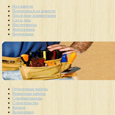
На главную
Подписаться на новости
Последние комментарии
Сад и дача
Инструменты
Фотогалерея
Видеоуроки
Отделочные работы
Ремонтные работы
Стройматериалы
Строительство
Кровля
Водопровод