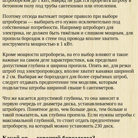
штроборезом до 1 кВт, навряд ли удастся прорезать штробу в
бетонном полу под трубы сантехники или отопления.
Поэтому отсюда вытекает первое правило при выборе
штробореза — выбирать его нужно исключительно под
собственные потребности. Например штроборез для
электрика, не должен быть тяжёлым и слишком мощным, для
пропила бороздок в стене под провода вполне хватить
инструмента мощностью в 1 кВт.
Кроме мощности штробореза, на его выбор влияют и такие
важные на самом деле характеристики, как предельно
допустимая глубина и ширина пропила. Опять же, для резки
штроб под электропроводку, вполне хватит канавки шириной
в 2 см. Выбирая же бороздодел для более серьёзных штроб,
следует отдавать предпочтение тем моделям, которым
подвластны штробы шириной свыше 6 сантиметров.
Что же касается допустимой глубины, то она зависит в
первую очередь от диаметра диска, устанавливаемого на
штроборез. Понятное дело, чем больше диск, тем больше и
такой показатель, как глубина пропила. Если нужны штробы с
максимальной глубиной, то стоит отдать предпочтение
штроборезу, на который можно установить 230 диск.
Какой он — хороший бороздодел?