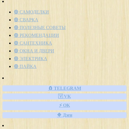
🟢 САМОДЕЛКИ
🟢 СВАРКА
🟢 ПОЛЕЗНЫЕ СОВЕТЫ
🟢 РЕКОМЕНДАЦИИ
🟢 САНТЕХНИКА
🟢 ОКНА И ДВЕРИ
🟢 ЭЛЕКТРИКА
🟢 ПАЙКА
🧲 TELEGRAM
🇻 VK
⚡ OK
🔷 Дзен