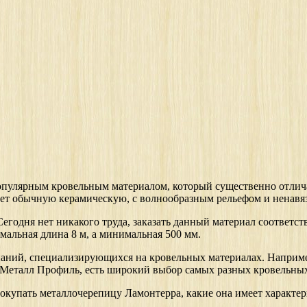
опулярным кровельным материалом, который существенно отлича
ает обычную керамическую, с волнообразным рельефом и ненавя
егодня нет никакого труда, заказать данный материал соответ
имальная длина 8 м, а минимальная 500 мм.
мпаний, специализирующихся на кровельных материалах. Наприме
 Профиль, есть широкий выбор самых разных кровельных ма
окупать металлочерепицу Ламонтерра, какие она имеет характер