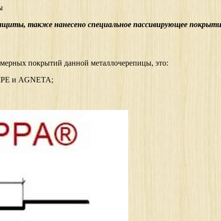
ы
защиты, также нанесено специальное пассивирующее покрыти
имерных покрытий данной металлочерепицы, это:
MPE и AGNETA;