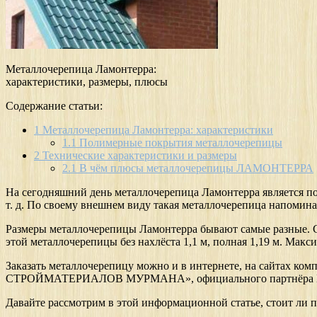
Металлочерепица Ламонтерра:
характеристики, размеры, плюсы
Содержание статьи:
1
Металлочерепица Ламонтерра: характеристики
1.1
Полимерные покрытия металлочерепицы
2
Технические характеристики и размеры
2.1
В чём плюсы металлочерепицы ЛАМОНТЕРРА
На сегодняшний день металлочерепица Ламонтерра является п
т. д. По своему внешнем виду такая металлочерепица напомин
Размеры металлочерепицы Ламонтерра бывают самые разные. С
этой металлочерепицы без нахлёста 1,1 м, полная 1,19 м. Макс
Заказать металлочерепицу можно и в интернете, на сайтах ко
СТРОЙМАТЕРИАЛОВ МУРМАНА», официального партнёра Металл
Давайте рассмотрим в этой информационной статье, стоит ли п