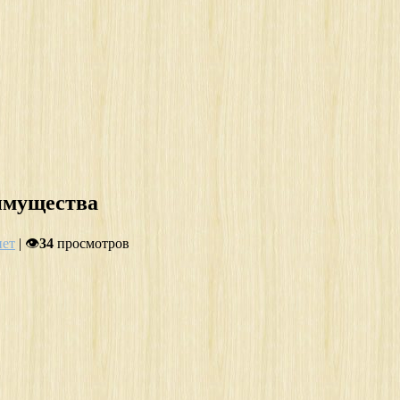
имущества
нет
| 👁
34
просмотров