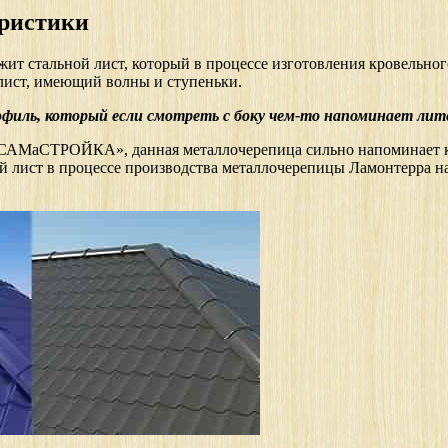
еристики
т стальной лист, который в процессе изготовления кровельного
 лист, имеющий волны и ступеньки.
иль, который если смотреть с боку чем-то напоминает лите
 «САМаСТРОЙКА», данная металлочерепица сильно напоминает ке
й лист в процессе производства металлочерепицы Ламонтерра на