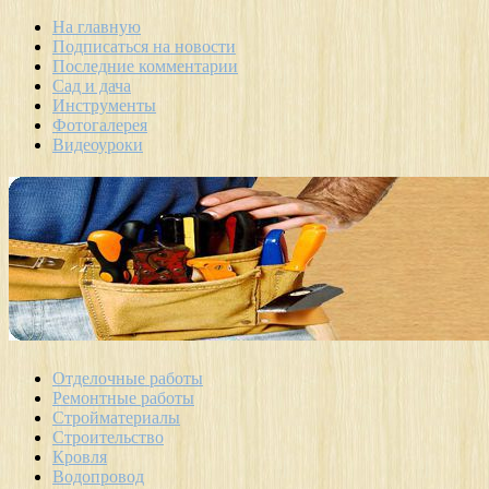
На главную
Подписаться на новости
Последние комментарии
Сад и дача
Инструменты
Фотогалерея
Видеоуроки
Отделочные работы
Ремонтные работы
Стройматериалы
Строительство
Кровля
Водопровод