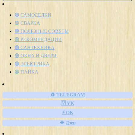
🟢 САМОДЕЛКИ
🟢 СВАРКА
🟢 ПОЛЕЗНЫЕ СОВЕТЫ
🟢 РЕКОМЕНДАЦИИ
🟢 САНТЕХНИКА
🟢 ОКНА И ДВЕРИ
🟢 ЭЛЕКТРИКА
🟢 ПАЙКА
🧲 TELEGRAM
🇻 VK
⚡ OK
🔷 Дзен