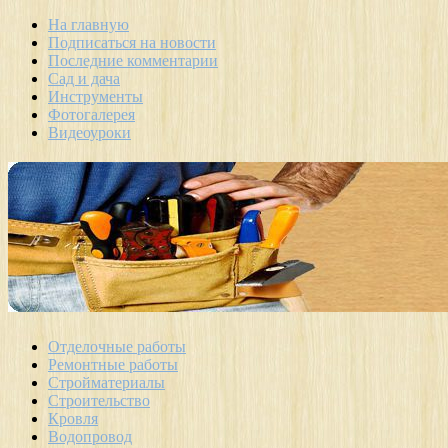
На главную
Подписаться на новости
Последние комментарии
Сад и дача
Инструменты
Фотогалерея
Видеоуроки
Отделочные работы
Ремонтные работы
Стройматериалы
Строительство
Кровля
Водопровод