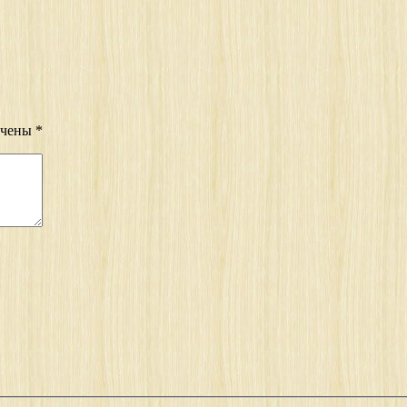
ечены
*