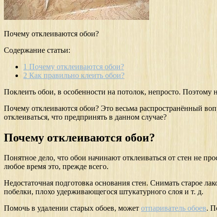
Почему отклеиваются обои?
Содержание статьи:
1
Почему отклеиваются обои?
2
Как правильно клеить обои?
Поклеить обои, в особенности на потолок, непросто. Поэтому н
Почему отклеиваются обои? Это весьма распространённый вопро
отклеиваться, что предпринять в данном случае?
Почему отклеиваются обои?
Понятное дело, что обои начинают отклеиваться от стен не про
любое время это, прежде всего.
Недостаточная подготовка основания стен. Снимать старое лак
побелки, плохо удерживающегося штукатурного слоя и т. д.
Помочь в удалении старых обоев, может
отпариватель обоев
. 