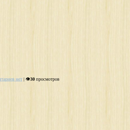
тариев нет
| 👁
30
просмотров