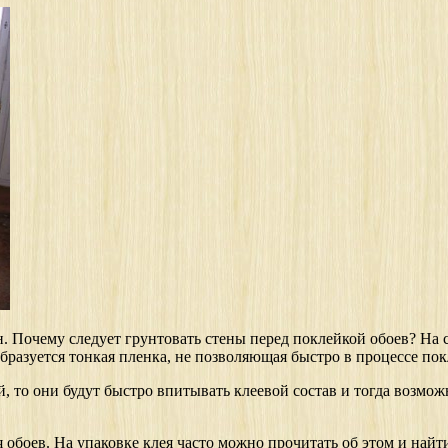
. Почему следует грунтовать стены перед поклейкой обоев? На с
разуется тонкая пленка, не позволяющая быстро в процессе пок
, то они будут быстро впитывать клеевой состав и тогда возможн
я обоев. На упаковке клея часто можно прочитать об этом и най