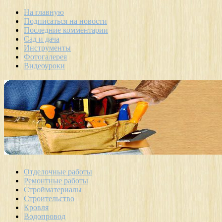
На главную
Подписаться на новости
Последние комментарии
Сад и дача
Инструменты
Фотогалерея
Видеоуроки
Отделочные работы
Ремонтные работы
Стройматериалы
Строительство
Кровля
Водопровод