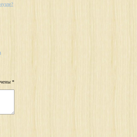
нузле?
а
ечены
*