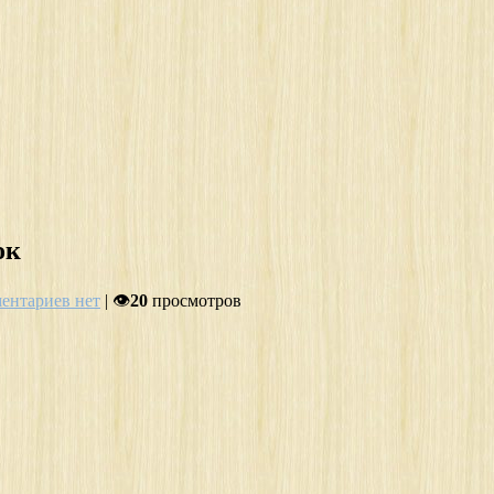
ок
ентариев нет
| 👁
20
просмотров