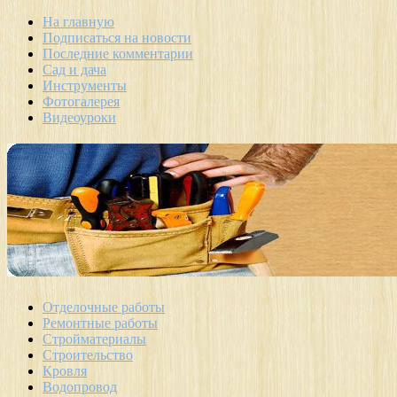
На главную
Подписаться на новости
Последние комментарии
Сад и дача
Инструменты
Фотогалерея
Видеоуроки
Отделочные работы
Ремонтные работы
Стройматериалы
Строительство
Кровля
Водопровод