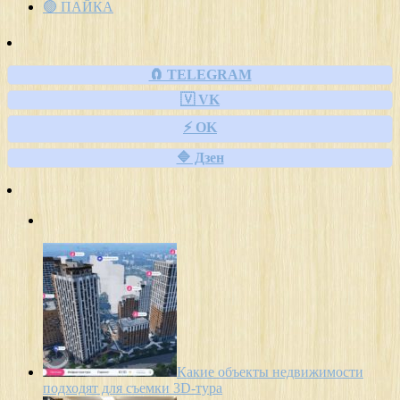
🟢 ПАЙКА
🧲 TELEGRAM
🇻 VK
⚡ OK
🔷 Дзен
Какие объекты недвижимости
подходят для съемки 3D-тура