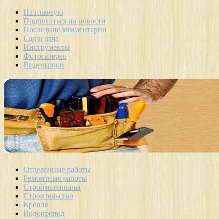
На главную
Подписаться на новости
Последние комментарии
Сад и дача
Инструменты
Фотогалерея
Видеоуроки
Отделочные работы
Ремонтные работы
Стройматериалы
Строительство
Кровля
Водопровод