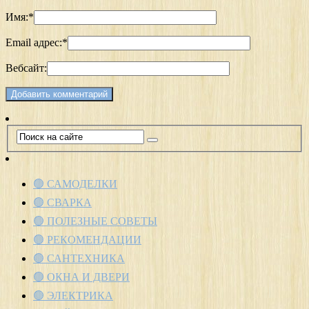
Имя:
*
Email адрес:
*
Вебсайт:
🟢 САМОДЕЛКИ
🟢 СВАРКА
🟢 ПОЛЕЗНЫЕ СОВЕТЫ
🟢 РЕКОМЕНДАЦИИ
🟢 САНТЕХНИКА
🟢 ОКНА И ДВЕРИ
🟢 ЭЛЕКТРИКА