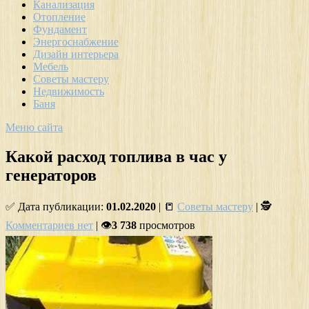
Канализация
Отопление
Фундамент
Энергоснабжение
Дизайн интерьера
Мебель
Советы мастеру
Недвижимость
Баня
Меню сайта
Какой расход топлива в час у
генераторов
✅ Дата публикации:
01.02.2020
| 📒
Советы мастеру
| 🕵
Комментариев нет
| 👁
3 738
просмотров