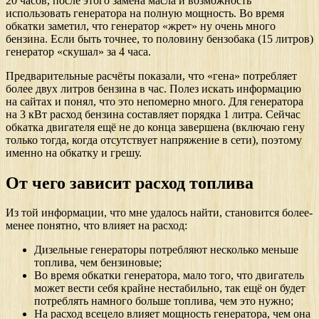
20 часов, после этого замена масла и возможность
использовать генератора на полную мощность. Во время
обкатки заметил, что генератор «жрет» ну очень много
бензина. Если быть точнее, то половину бензобака (15 литров)
генератор «скушал» за 4 часа.
Предварительные расчёты показали, что «гена» потребляет
более двух литров бензина в час. Полез искать информацию
на сайтах и понял, что это непомерно много. Для генератора
на 3 кВт расход бензина составляет порядка 1 литра. Сейчас
обкатка двигателя ещё не до конца завершена (включаю гену
только тогда, когда отсутствует напряжение в сети), поэтому
именно на обкатку и грешу.
От чего зависит расход топлива
Из той информации, что мне удалось найти, становится более-
менее понятно, что влияет на расход:
Дизельные генераторы потребляют несколько меньше
топлива, чем бензиновые;
Во время обкатки генератора, мало того, что двигатель
может вести себя крайне нестабильно, так ещё он будет
потреблять намного больше топлива, чем это нужно;
На расход всецело влияет мощность генератора, чем она