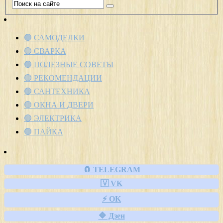
🟢 САМОДЕЛКИ
🟢 СВАРКА
🟢 ПОЛЕЗНЫЕ СОВЕТЫ
🟢 РЕКОМЕНДАЦИИ
🟢 САНТЕХНИКА
🟢 ОКНА И ДВЕРИ
🟢 ЭЛЕКТРИКА
🟢 ПАЙКА
🧲 TELEGRAM
🇻 VK
⚡ OK
🔷 Дзен