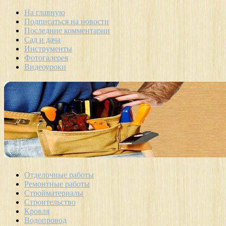
На главную
Подписаться на новости
Последние комментарии
Сад и дача
Инструменты
Фотогалерея
Видеоуроки
Отделочные работы
Ремонтные работы
Стройматериалы
Строительство
Кровля
Водопровод