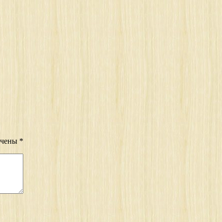
ечены
*