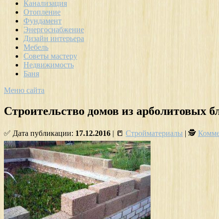
Канализация
Отопление
Фундамент
Энергоснабжение
Дизайн интерьера
Мебель
Советы мастеру
Недвижимость
Баня
Меню сайта
Строительство домов из арболитовых б
✅ Дата публикации:
17.12.2016
| 📒
Стройматериалы
| 🕵
Комме