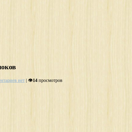
локов
нтариев нет
| 👁
14
просмотров