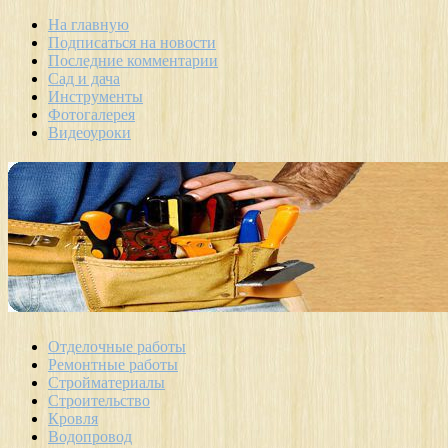
На главную
Подписаться на новости
Последние комментарии
Сад и дача
Инструменты
Фотогалерея
Видеоуроки
Отделочные работы
Ремонтные работы
Стройматериалы
Строительство
Кровля
Водопровод