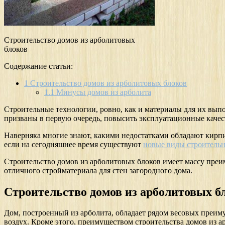
Строительство домов из арболитовых
блоков
Содержание статьи:
1
Строительство домов из арболитовых блоков
1.1
Минусы домов из арболита
Строительные технологии, ровно, как и материалы для их вып
призваны в первую очередь, повысить эксплуатационные качес
Наверняка многие знают, какими недостатками обладают кирпич
если на сегодняшнее время существуют
новые виды строитель
Строительство домов из арболитовых блоков имеет массу пре
отличного стройматериала для стен загородного дома.
Строительство домов из арболитовых б
Дом, построенный из арболита, обладает рядом весовых преим
воздух. Кроме этого, преимуществом строительства домов из а