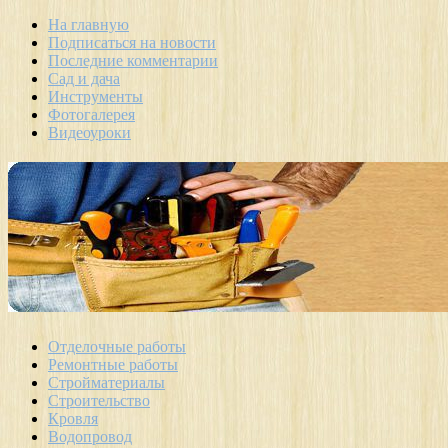
На главную
Подписаться на новости
Последние комментарии
Сад и дача
Инструменты
Фотогалерея
Видеоуроки
Отделочные работы
Ремонтные работы
Стройматериалы
Строительство
Кровля
Водопровод