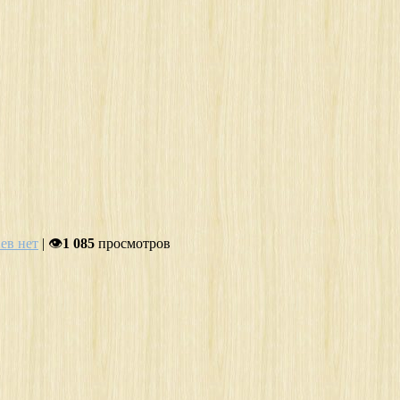
ев нет
| 👁
1 085
просмотров