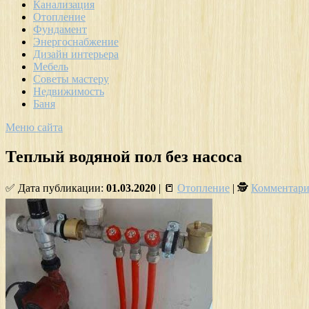
Канализация
Отопление
Фундамент
Энергоснабжение
Дизайн интерьера
Мебель
Советы мастеру
Недвижимость
Баня
Меню сайта
Теплый водяной пол без насоса
✅ Дата публикации:
01.03.2020
| 📒
Отопление
| 🕵
Комментари