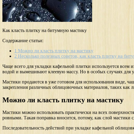
Как класть плитку на битумную мастику
Содержание статьи:
1
Можно ли класть плитку на мастику
2
Несколько полезных советов, как класть плитку на бит
Чаще всего для укладки кафельной плитки используется всем и
водой и вымешивают клеевую массу. Но в особых случаях для у
Мастики продаются в уже готовом для использования виде, чащ
закрепления различных облицовочных материалов, таких как л
Можно ли класть плитку на мастику
Мастики можно использовать практически на всех поверхностях
ровными. Такая поправка вносится, потому, как слой мастики с
Последовательность действий при укладке кафельной облицовки