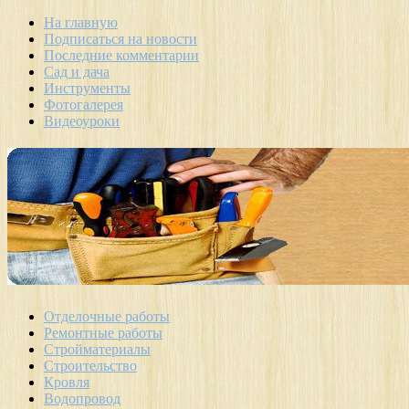
На главную
Подписаться на новости
Последние комментарии
Сад и дача
Инструменты
Фотогалерея
Видеоуроки
Отделочные работы
Ремонтные работы
Стройматериалы
Строительство
Кровля
Водопровод