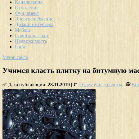
Канализация
Отопление
Фундамент
Энергоснабжение
Дизайн интерьера
Мебель
Советы мастеру
Недвижимость
Баня
Меню сайта
Учимся класть плитку на битумную ма
✅ Дата публикации:
28.11.2019
| 📒
Отделочные работы
| 🕵
Ко