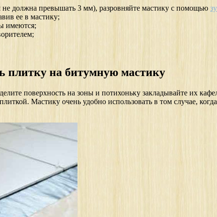
я не должна превышать 3 мм), разровняйте мастику с помощью
з
вив ее в мастику;
ы имеются;
ворителем;
ть плитку на битумную мастику
делите поверхность на зоны и потихоньку закладывайте их кафел
плиткой. Мастику очень удобно использовать в том случае, когд