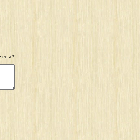
ечены
*