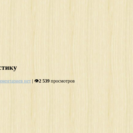
стику
мментариев нет
| 👁
2 539
просмотров