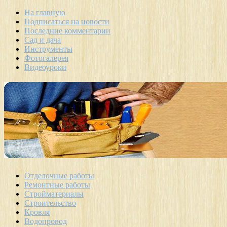
На главную
Подписаться на новости
Последние комментарии
Сад и дача
Инструменты
Фотогалерея
Видеоуроки
Отделочные работы
Ремонтные работы
Стройматериалы
Строительство
Кровля
Водопровод