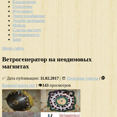
Канализация
Отопление
Фундамент
Энергоснабжение
Дизайн интерьера
Мебель
Советы мастеру
Недвижимость
Баня
Меню сайта
Ветрогенератор на неодимовых
магнитах
✅ Дата публикации:
11.02.2017
| 📒
Полезные советы
| 🕵
Комментариев нет
| 👁
143
просмотров