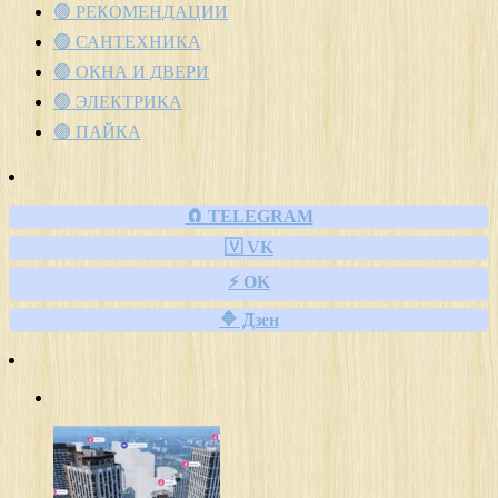
🟢 РЕКОМЕНДАЦИИ
🟢 САНТЕХНИКА
🟢 ОКНА И ДВЕРИ
🟢 ЭЛЕКТРИКА
🟢 ПАЙКА
🧲 TELEGRAM
🇻 VK
⚡ OK
🔷 Дзен