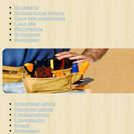
На главную
Подписаться на новости
Последние комментарии
Сад и дача
Инструменты
Фотогалерея
Видеоуроки
Отделочные работы
Ремонтные работы
Стройматериалы
Строительство
Кровля
Водопровод