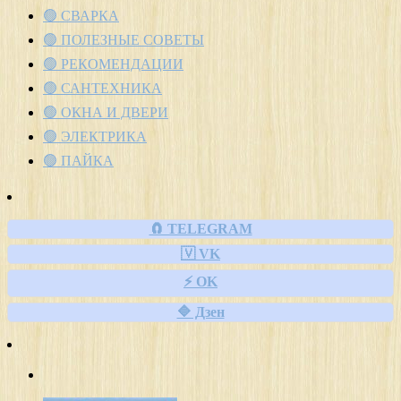
🟢 СВАРКА
🟢 ПОЛЕЗНЫЕ СОВЕТЫ
🟢 РЕКОМЕНДАЦИИ
🟢 САНТЕХНИКА
🟢 ОКНА И ДВЕРИ
🟢 ЭЛЕКТРИКА
🟢 ПАЙКА
🧲 TELEGRAM
🇻 VK
⚡ OK
🔷 Дзен