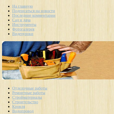
На главную
Подписаться на новости
Последние комментарии
Сад и дача
Инструменты
Фотогалерея
Видеоуроки
Отделочные работы
Ремонтные работы
Стройматериалы
Строительство
Кровля
Водопровод