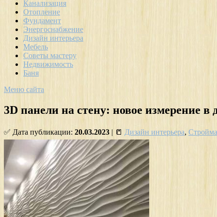
Канализация
Отопление
Фундамент
Энергоснабжение
Дизайн интерьера
Мебель
Советы мастеру
Недвижимость
Баня
Меню сайта
3D панели на стену: новое измерение в
✅ Дата публикации:
20.03.2023
| 📒
Дизайн интерьера
,
Стройма