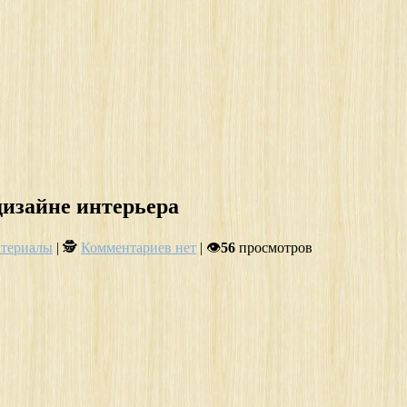
 дизайне интерьера
териалы
| 🕵
Комментариев нет
| 👁
56
просмотров