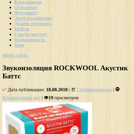
Канализация
Отопление
Фундамент
Энергоснабжение
Дизайн интерьера
Мебель
Советы мастеру
Недвижимость
Баня
Меню сайта
Звукоизоляция ROCKWOOL Акустик
Баттс
✅ Дата публикации:
18.08.2018
| 📒
Стройматериалы
| 🕵
Комментариев нет
| 👁
19
просмотров