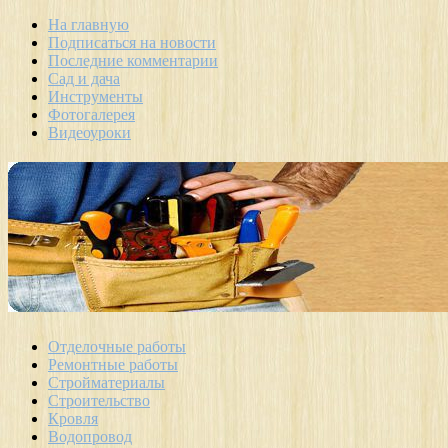
На главную
Подписаться на новости
Последние комментарии
Сад и дача
Инструменты
Фотогалерея
Видеоуроки
Отделочные работы
Ремонтные работы
Стройматериалы
Строительство
Кровля
Водопровод