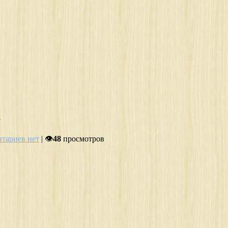
а
тариев нет
| 👁
48
просмотров