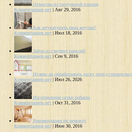
Отмостка из тротуарной плитки
Комментариев нет
|
Авг 29, 2016
Как штукатурить окна внутри?
Комментариев нет
|
Июл 18, 2016
Забор из сэндвич панелей
Комментариев нет
|
Сен 9, 2016
Нужно ли обрабатывать доску перед строительс
Комментариев нет
|
Июл 26, 2026
Изготовление сетки рабицы
Комментариев нет
|
Окт 31, 2016
Рекомендации по ремонту
Комментариев нет
|
Июн 30, 2016