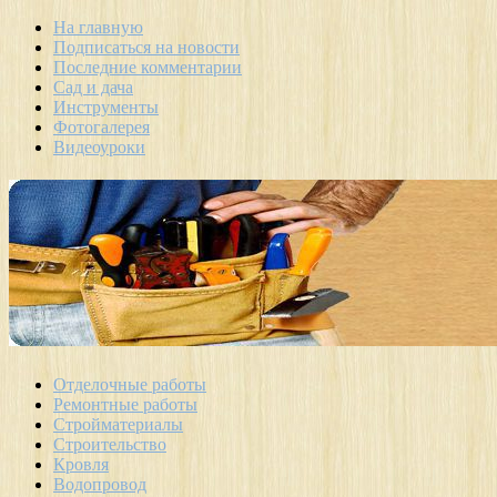
На главную
Подписаться на новости
Последние комментарии
Сад и дача
Инструменты
Фотогалерея
Видеоуроки
Отделочные работы
Ремонтные работы
Стройматериалы
Строительство
Кровля
Водопровод