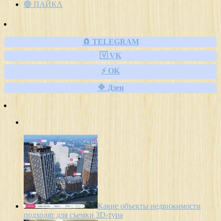
🟢 ПАЙКА
🧲 TELEGRAM
🇻 VK
⚡ OK
🔷 Дзен
Какие объекты недвижимости
подходят для съемки 3D-тура