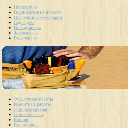
На главную
Подписаться на новости
Последние комментарии
Сад и дача
Инструменты
Фотогалерея
Видеоуроки
Отделочные работы
Ремонтные работы
Стройматериалы
Строительство
Кровля
Водопровод