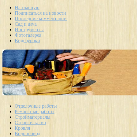
На главную
Подписаться на новости
Последние комментарии
Сад и дача
Инструменты
Фотогалерея
Видеоуроки
Отделочные работы
Ремонтные работы
Стройматериалы
Строительство
Кровля
Водопровод