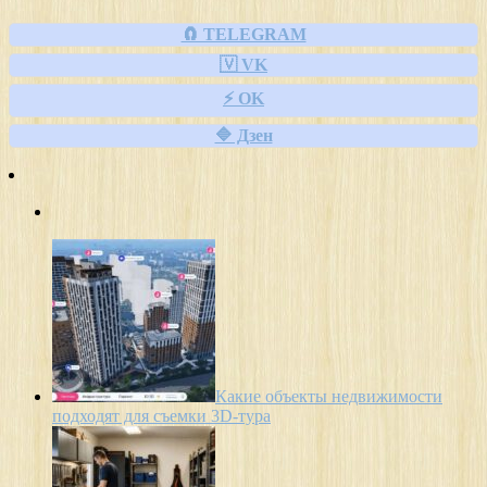
🧲 TELEGRAM
🇻 VK
⚡ OK
🔷 Дзен
Какие объекты недвижимости
подходят для съемки 3D-тура