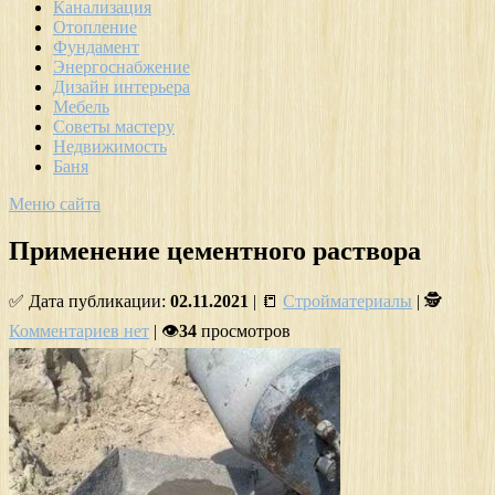
Канализация
Отопление
Фундамент
Энергоснабжение
Дизайн интерьера
Мебель
Советы мастеру
Недвижимость
Баня
Меню сайта
Применение цементного раствора
✅ Дата публикации:
02.11.2021
| 📒
Стройматериалы
| 🕵
Комментариев нет
| 👁
34
просмотров