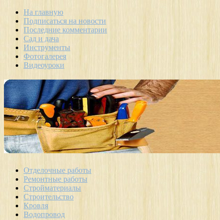
На главную
Подписаться на новости
Последние комментарии
Сад и дача
Инструменты
Фотогалерея
Видеоуроки
Отделочные работы
Ремонтные работы
Стройматериалы
Строительство
Кровля
Водопровод