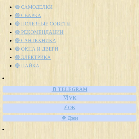
🟢 САМОДЕЛКИ
🟢 СВАРКА
🟢 ПОЛЕЗНЫЕ СОВЕТЫ
🟢 РЕКОМЕНДАЦИИ
🟢 САНТЕХНИКА
🟢 ОКНА И ДВЕРИ
🟢 ЭЛЕКТРИКА
🟢 ПАЙКА
🧲 TELEGRAM
🇻 VK
⚡ OK
🔷 Дзен