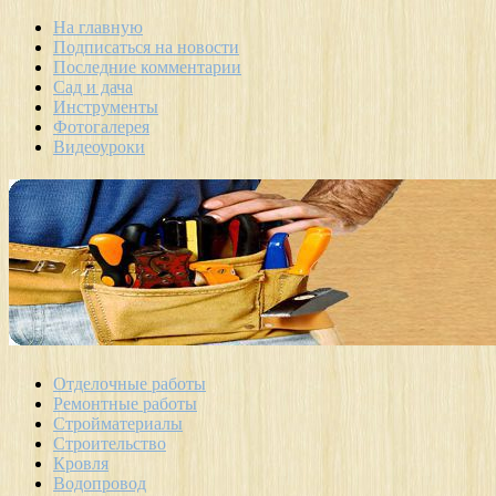
На главную
Подписаться на новости
Последние комментарии
Сад и дача
Инструменты
Фотогалерея
Видеоуроки
Отделочные работы
Ремонтные работы
Стройматериалы
Строительство
Кровля
Водопровод