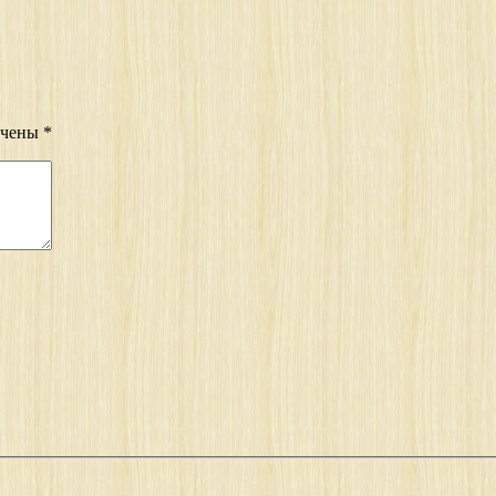
ечены
*