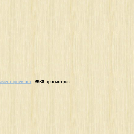
мментариев нет
| 👁
38
просмотров