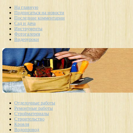
На главную
Подписаться на новости
Последние комментарии
Сад и дача
Инструменты
Фотогалерея
Видеоуроки
Отделочные работы
Ремонтные работы
Стройматериалы
Строительство
Кровля
Водопровод