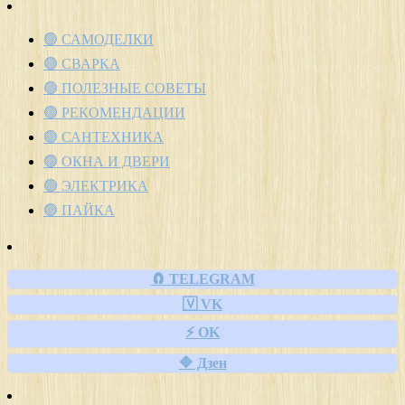
🟢 САМОДЕЛКИ
🟢 СВАРКА
🟢 ПОЛЕЗНЫЕ СОВЕТЫ
🟢 РЕКОМЕНДАЦИИ
🟢 САНТЕХНИКА
🟢 ОКНА И ДВЕРИ
🟢 ЭЛЕКТРИКА
🟢 ПАЙКА
🧲 TELEGRAM
🇻 VK
⚡ OK
🔷 Дзен