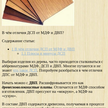
В чём отличия ДСП от МДФ и ДВП?
Содержание статьи:
1
В чём отличия ДСП от МДФ и ДВП
1.1
Плюсы и минусы ДСП
Выбирая изделия из дерева, часто приходится сталкиваться с
аббревиатурами МДФ, ДСП и ДВП. Многие путаются и не
знают
что такое ДСП
. Попробуем разобраться в чем отличия
ДПС от МДФ и ДВП.
Начать можно с
ДВП
. Расшифровывается это как
древесноволокнистые плиты
. Отличается от МДФ способом
изготовления. ДВП прессуют на «мокрую», а МДФ на
«сухую».
В составе ДВП содержатся древесина, получаемая в процессе