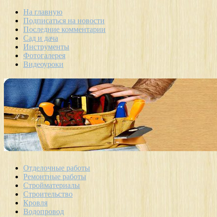
На главную
Подписаться на новости
Последние комментарии
Сад и дача
Инструменты
Фотогалерея
Видеоуроки
Отделочные работы
Ремонтные работы
Стройматериалы
Строительство
Кровля
Водопровод