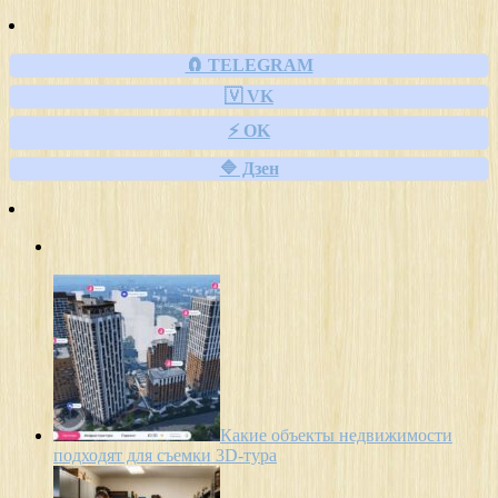
🧲 TELEGRAM
🇻 VK
⚡ OK
🔷 Дзен
Какие объекты недвижимости
подходят для съемки 3D-тура