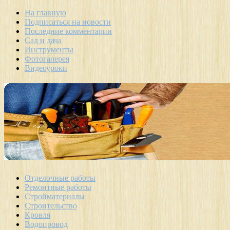
На главную
Подписаться на новости
Последние комментарии
Сад и дача
Инструменты
Фотогалерея
Видеоуроки
Отделочные работы
Ремонтные работы
Стройматериалы
Строительство
Кровля
Водопровод