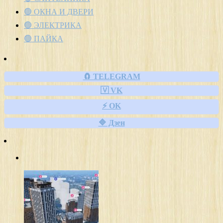
🟢 ОКНА И ДВЕРИ
🟢 ЭЛЕКТРИКА
🟢 ПАЙКА
🧲 TELEGRAM
🇻 VK
⚡ OK
🔷 Дзен