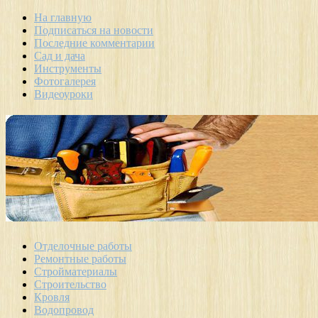
На главную
Подписаться на новости
Последние комментарии
Сад и дача
Инструменты
Фотогалерея
Видеоуроки
Отделочные работы
Ремонтные работы
Стройматериалы
Строительство
Кровля
Водопровод