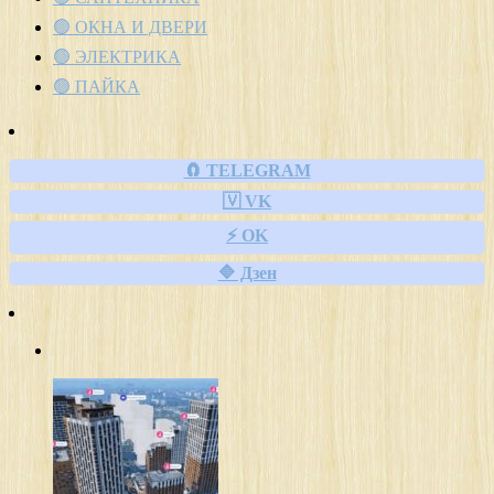
🟢 ОКНА И ДВЕРИ
🟢 ЭЛЕКТРИКА
🟢 ПАЙКА
🧲 TELEGRAM
🇻 VK
⚡ OK
🔷 Дзен