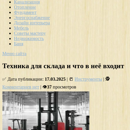
Канализация
Отопление
Фундамент
Энергоснабжение
Дизайн интерьера
Мебель
Советы мастеру
Недвижимость
Баня
Меню сайта
Техника для склада и что в неё входит
✅ Дата публикации:
17.03.2025
| 📒
Инструменты
| 🕵
Комментариев нет
| 👁
37
просмотров