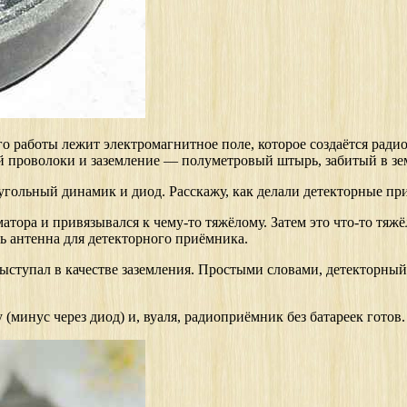
го работы лежит электромагнитное поле, которое создаётся ради
ой проволоки и заземление — полуметровый штырь, забитый в зе
 угольный динамик и диод. Расскажу, как делали детекторные п
атора и привязывался к чему-то тяжёлому. Затем это что-то тяжё
сь антенна для детекторного приёмника.
ступал в качестве заземления. Простыми словами, детекторный п
минус через диод) и, вуаля, радиоприёмник без батареек готов.