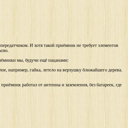
опередатчиком. И хотя такой приёмник не требует элементов
млю.
риёмники мы, будучи ещё пацанами:
лое, например, гайка, летело на верхушку ближайшего дерева.
риёмник работал от антенны и заземления, без батареек, где