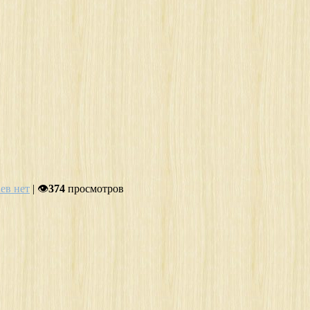
ев нет
| 👁
374
просмотров