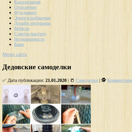
Канализация
Отопление
Фундамент
Энергоснабжение
Дизайн интерьера
Мебель
Советы мастеру
Недвижимость
Баня
Меню сайта
Дедовские самоделки
✅ Дата публикации:
21.01.2020
| 📒
Самоделки
| 🕵
Комментари