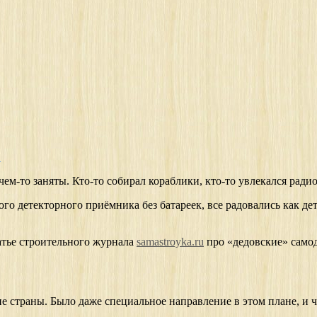
в
ем-то заняты. Кто-то собирал кораблики, кто-то увлекался радио
го детекторного приёмника без батареек, все радовались как дет
татье строительного журнала
samastroyka.ru
про «дедовские» самод
 страны. Было даже специальное направление в этом плане, и ч