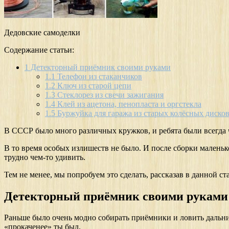
Дедовские самоделки
Содержание статьи:
1
Детекторный приёмник своими руками
1.1
Телефон из стаканчиков
1.2
Ключ из старой цепи
1.3
Стеклорез из свечи зажигания
1.4
Клей из ацетона, пенопласта и оргстекла
1.5
Буржуйка для гаража из старых колёсных диско
В СССР было много различных кружков, и ребята были всегда ч
В то время особых излишеств не было. И после сборки маленько
трудно чем-то удивить.
Тем не менее, мы попробуем это сделать, рассказав в данной с
Детекторный приёмник своими руками
Раньше было очень модно собирать приёмники и ловить дальние
«прокаченее» ты был.