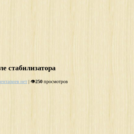
ле стабилизатора
ентариев нет
| 👁
250
просмотров