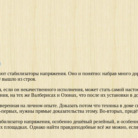
а
ают стабилизаторы напряжения. Оно и понятно: набрав много до
 вышло из строя.
я, если он некачественного исполнения, может стать самой наст
ния, на тех же Валберисах и Озонах, что после их установки в 
веренная на личном опыте. Доказать потом что техника в доме сг
-первых, нужны прямые доказательства этому. Во-вторых, придёт
абилизатор напряжения, особенно дешёвый релейный, и особенно 
х площадках. Однако найти правдоподобные всё же можно, если 