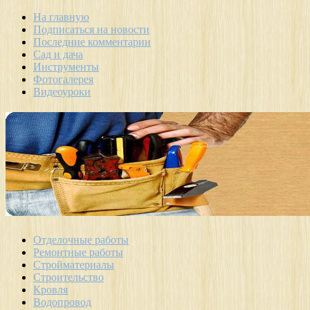
На главную
Подписаться на новости
Последние комментарии
Сад и дача
Инструменты
Фотогалерея
Видеоуроки
Отделочные работы
Ремонтные работы
Стройматериалы
Строительство
Кровля
Водопровод