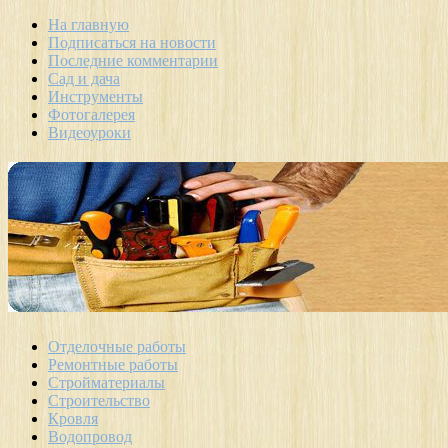
На главную
Подписаться на новости
Последние комментарии
Сад и дача
Инструменты
Фотогалерея
Видеоуроки
Отделочные работы
Ремонтные работы
Стройматериалы
Строительство
Кровля
Водопровод