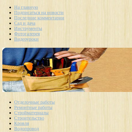
На главную
Подписаться на новости
Последние комментарии
Сад и дача
Инструменты
Фотогалерея
Видеоуроки
Отделочные работы
Ремонтные работы
Стройматериалы
Строительство
Кровля
Водопровод