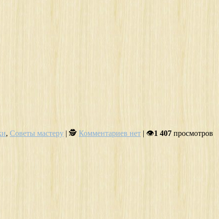
ки
,
Советы мастеру
| 🕵
Комментариев нет
| 👁
1 407
просмотров