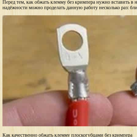
Перед тем, как обжать клемму без кримпера нужно вставить в н
надёжности можно проделать данную работу несколько раз: бли
Как качественно обжать клемму плоскогубцами без кримпера