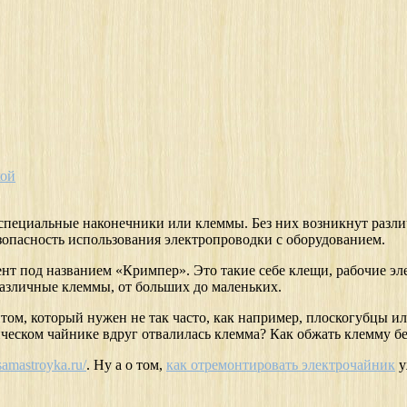
кой
специальные наконечники или клеммы. Без них возникнут разли
зопасность использования электропроводки с оборудованием.
нт под названием «Кримпер». Это такие себе клещи, рабочие 
азличные клеммы, от больших до маленьких.
м, который нужен не так часто, как например, плоскогубцы или
ическом чайнике вдруг отвалилась клемма? Как обжать клемму бе
/samastroyka.ru/
. Ну а о том,
как отремонтировать электрочайник
у