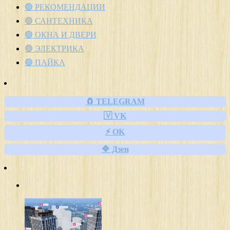
🟢 РЕКОМЕНДАЦИИ
🟢 САНТЕХНИКА
🟢 ОКНА И ДВЕРИ
🟢 ЭЛЕКТРИКА
🟢 ПАЙКА
🧲 TELEGRAM
🇻 VK
⚡ OK
🔷 Дзен