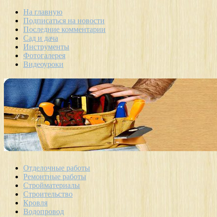
На главную
Подписаться на новости
Последние комментарии
Сад и дача
Инструменты
Фотогалерея
Видеоуроки
Отделочные работы
Ремонтные работы
Стройматериалы
Строительство
Кровля
Водопровод