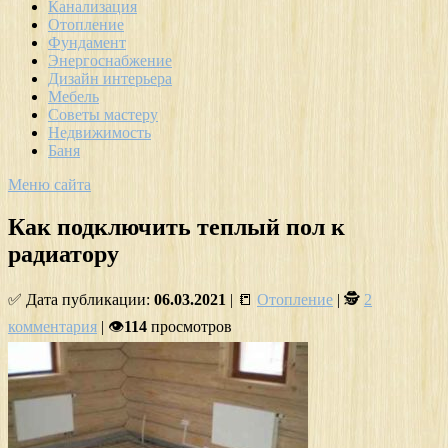
Канализация
Отопление
Фундамент
Энергоснабжение
Дизайн интерьера
Мебель
Советы мастеру
Недвижимость
Баня
Меню сайта
Как подключить теплый пол к
радиатору
✅ Дата публикации:
06.03.2021
| 📒
Отопление
| 🕵
2
комментария
| 👁
114
просмотров