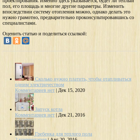
проектирования. Именно здесь указывается, будет ли теплый
пол, его площадь и многие другие параметры. Изменить
впоследствии систему отопления можно, однако делать это
нужно грамотно, предварительно проконсультировавшись со
специалистами.
Оценить статью и поделиться ссылкой:
Сколько нужно платить, чтобы отапливаться
одним электричеством
Комментариев нет
|
Дек 15, 2020
Запуск котла
Комментариев нет
|
Дек 21, 2016
Гребенка для теплого пола
2 комментария
|
Авг 20, 2016