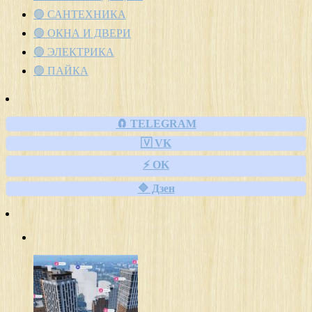
🟢 САНТЕХНИКА
🟢 ОКНА И ДВЕРИ
🟢 ЭЛЕКТРИКА
🟢 ПАЙКА
🧲 TELEGRAM
🇻 VK
⚡ OK
🔷 Дзен