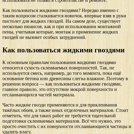
использовать не только в строительстве и ремонте.
Как пользоваться жидкими гвоздями? Нередко именно с
таким вопросом сталкивается новичок, впервые взяв в руки
пистолет для жидких гвоздей. На самом деле, существует
несколько нюансов, как и при использовании монтажной
пены, учитывая которые, монтаж и применение жидких
гвоздей не вызовет особых затруднений.
Как пользоваться жидкими гвоздями
К основным правилам пользования жидкими гвоздями
относится сухость склеиваемых поверхностей. Так, не
используется смесь, например, до того момента, пока ещё
основание бетона или древесины слегка влажное. Поэтому в
решении вопроса — как пользоваться жидкими гвоздями,
главное правило, это отсутствие мокрой поверхности и
отслаивающихся частей материала.
Часто жидкие гвозди применяются и для приклеивания
тяжёлых обоев, а также иных отделочных материалов. Стоит
отметить, что для таких работ не требуется тщательной
подготовки склеиваемых материалов. Всё что нужно, это
просто очистить с их поверхности отслаивающиеся частицы и
удалить влагу.