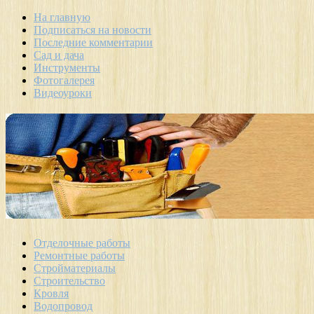
На главную
Подписаться на новости
Последние комментарии
Сад и дача
Инструменты
Фотогалерея
Видеоуроки
Отделочные работы
Ремонтные работы
Стройматериалы
Строительство
Кровля
Водопровод