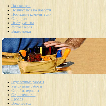
На главную
Подписаться на новости
Последние комментарии
Сад и дача
Инструменты
Фотогалерея
Видеоуроки
Отделочные работы
Ремонтные работы
Стройматериалы
Строительство
Кровля
Водопровод