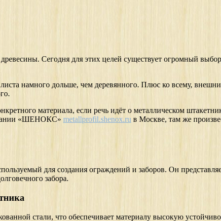
з древесины. Сегодня для этих целей существует огромный выбо
листа намного дольше, чем деревянного. Плюс ко всему, внешни
го.
конкретного материала, если речь идёт о металлическом штакетн
компании «ШЕНОКС»
metallprofil.shenox.ru
в Москве, там же произве
пользуемый для создания ограждений и заборов. Он представляе
олговечного забора.
тника
кованной стали, что обеспечивает материалу высокую устойчиво