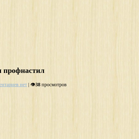
и профнастил
нтариев нет
| 👁
38
просмотров