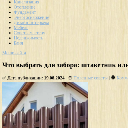
Канализация
Отопление
Фундамент
Энергоснабжение
Дизайн интерьера
Мебель
Советы мастеру
Недвижимость
Баня
Меню сайта
Что выбрать для забора: штакетник ил
✅ Дата публикации:
19.08.2024
| 📒
Полезные советы
| 🕵
Комме