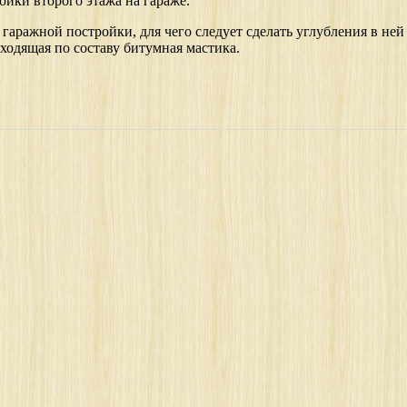
ойки второго этажа на гараже.
ражной постройки, для чего следует сделать углубления в ней д
ходящая по составу битумная мастика.