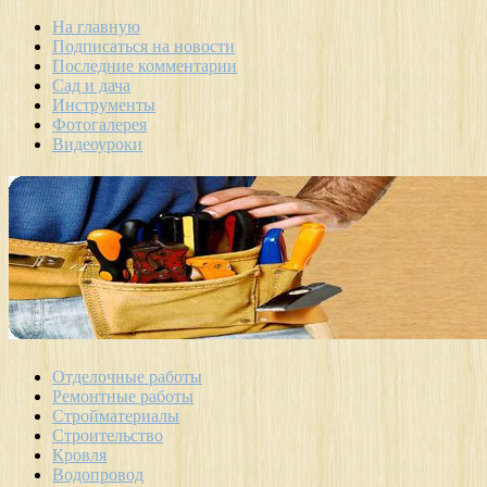
На главную
Подписаться на новости
Последние комментарии
Сад и дача
Инструменты
Фотогалерея
Видеоуроки
Отделочные работы
Ремонтные работы
Стройматериалы
Строительство
Кровля
Водопровод