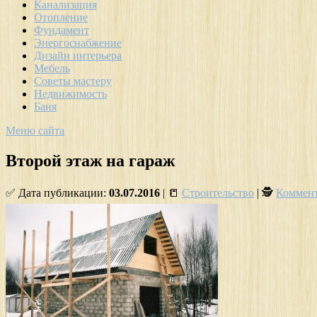
Канализация
Отопление
Фундамент
Энергоснабжение
Дизайн интерьера
Мебель
Советы мастеру
Недвижимость
Баня
Меню сайта
Второй этаж на гараж
✅ Дата публикации:
03.07.2016
| 📒
Строительство
| 🕵
Коммент