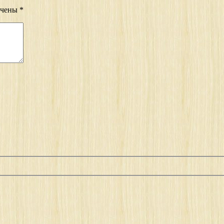
ечены
*