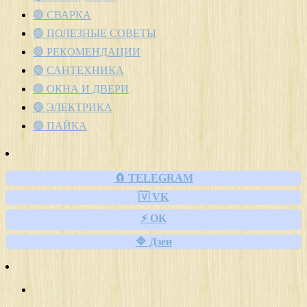
🟢 СВАРКА
🟢 ПОЛЕЗНЫЕ СОВЕТЫ
🟢 РЕКОМЕНДАЦИИ
🟢 САНТЕХНИКА
🟢 ОКНА И ДВЕРИ
🟢 ЭЛЕКТРИКА
🟢 ПАЙКА
🧲 TELEGRAM
🇻 VK
⚡ OK
🔷 Дзен