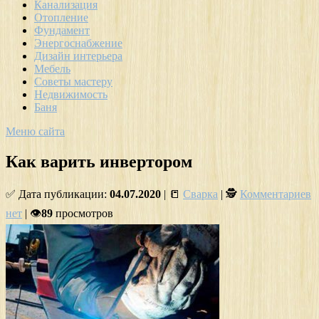
Канализация
Отопление
Фундамент
Энергоснабжение
Дизайн интерьера
Мебель
Советы мастеру
Недвижимость
Баня
Меню сайта
Как варить инвертором
✅ Дата публикации:
04.07.2020
| 📒
Сварка
| 🕵
Комментариев
нет
| 👁
89
просмотров