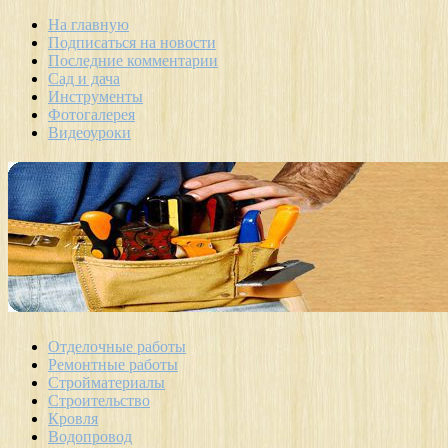
На главную
Подписаться на новости
Последние комментарии
Сад и дача
Инструменты
Фотогалерея
Видеоуроки
Отделочные работы
Ремонтные работы
Стройматериалы
Строительство
Кровля
Водопровод