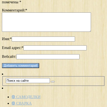
помечены
*
Комментарий:
*
Имя:
*
Email адрес:
*
Вебсайт:
🟢 САМОДЕЛКИ
🟢 СВАРКА