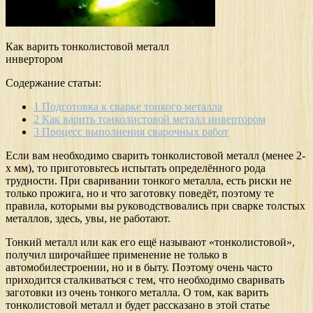
Как варить тонколистовой металл
инвертором
Содержание статьи:
1
Подготовка к сварке тонкого металла
2
Как варить тонколистовой металл инвертором
3
Процесс выполнения сварочных работ
Если вам необходимо сварить тонколистовой металл (менее 2-
х мм), то приготовьтесь испытать определённого рода
трудности. При сваривании тонкого металла, есть риски не
только прожига, но и что заготовку поведёт, поэтому те
правила, которыми вы руководствовались при сварке толстых
металлов, здесь, увы, не работают.
Тонкий металл или как его ещё называют «тонколистовой»,
получил широчайшее применение не только в
автомобилестроении, но и в быту. Поэтому очень часто
приходится сталкиваться с тем, что необходимо сваривать
заготовки из очень тонкого металла. О том, как варить
тонколистовой металл и будет рассказано в этой статье