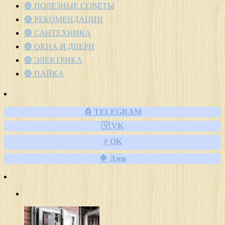
🟢 ПОЛЕЗНЫЕ СОВЕТЫ
🟢 РЕКОМЕНДАЦИИ
🟢 САНТЕХНИКА
🟢 ОКНА И ДВЕРИ
🟢 ЭЛЕКТРИКА
🟢 ПАЙКА
🧲 TELEGRAM
🇻 VK
⚡ OK
🔷 Дзен