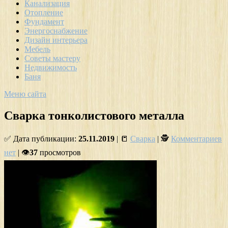
Канализация
Отопление
Фундамент
Энергоснабжение
Дизайн интерьера
Мебель
Советы мастеру
Недвижимость
Баня
Меню сайта
Сварка тонколистового металла
✅ Дата публикации:
25.11.2019
| 📒
Сварка
| 🕵
Комментариев
нет
| 👁
37
просмотров