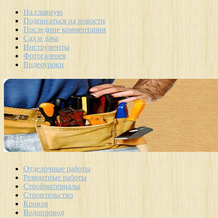
На главную
Подписаться на новости
Последние комментарии
Сад и дача
Инструменты
Фотогалерея
Видеоуроки
Отделочные работы
Ремонтные работы
Стройматериалы
Строительство
Кровля
Водопровод