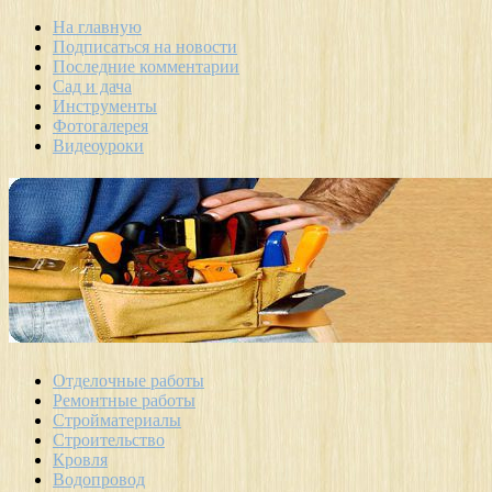
На главную
Подписаться на новости
Последние комментарии
Сад и дача
Инструменты
Фотогалерея
Видеоуроки
Отделочные работы
Ремонтные работы
Стройматериалы
Строительство
Кровля
Водопровод