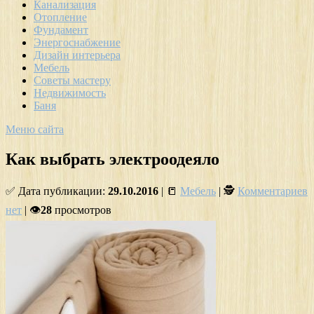
Канализация
Отопление
Фундамент
Энергоснабжение
Дизайн интерьера
Мебель
Советы мастеру
Недвижимость
Баня
Меню сайта
Как выбрать электроодеяло
✅ Дата публикации:
29.10.2016
| 📒
Мебель
| 🕵
Комментариев
нет
| 👁
28
просмотров