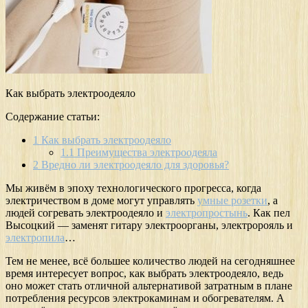
Как выбрать электроодеяло
Содержание статьи:
1
Как выбрать электроодеяло
1.1
Преимущества электроодеяла
2
Вредно ли электроодеяло для здоровья?
Мы живём в эпоху технологического прогресса, когда
электричеством в доме могут управлять
умные розетки
, а
людей согревать электроодеяло и
электропростынь
. Как пел
Высоцкий — заменят гитару электроорганы, электророяль и
электропила
…
Тем не менее, всё большее количество людей на сегодняшнее
время интересует вопрос, как выбрать электроодеяло, ведь
оно может стать отличной альтернативой затратным в плане
потребления ресурсов электрокаминам и обогревателям. А