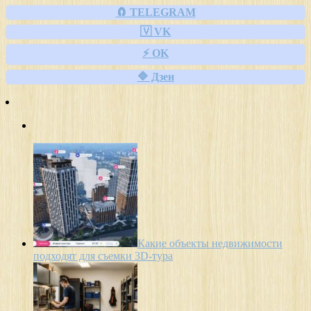
🧲 TELEGRAM
🇻 VK
⚡ OK
🔷 Дзен
Какие объекты недвижимости
подходят для съемки 3D-тура